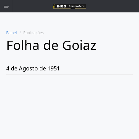
Painel
Publicações
Folha de Goiaz
Home
Publicações
4 de Agosto de 1951
Ano 1939
Ano 1940
Ano 1941
Ano 1943
Ano 1944