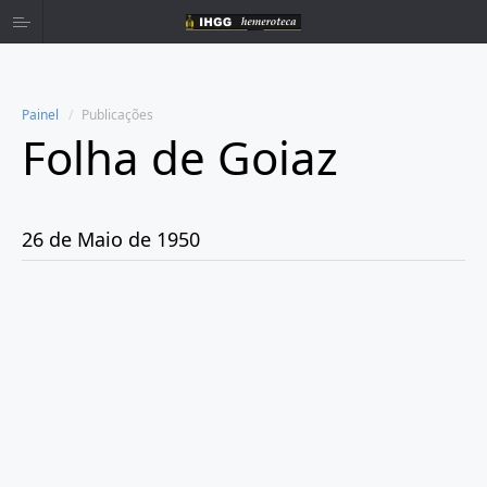
Painel
Publicações
Folha de Goiaz
Home
Publicações
26 de Maio de 1950
Ano 1939
Ano 1940
Ano 1941
Ano 1943
Ano 1944