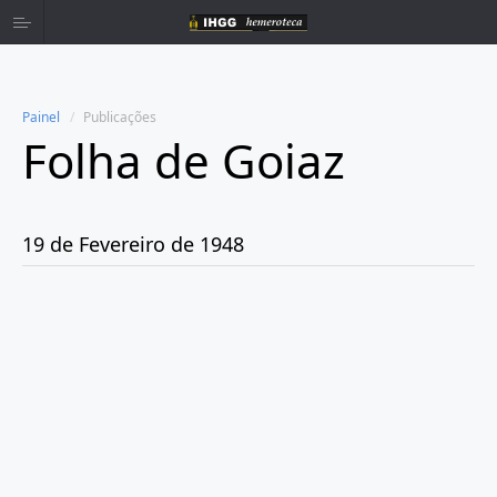
Painel
Publicações
Folha de Goiaz
Home
Publicações
19 de Fevereiro de 1948
Ano 1939
Ano 1940
Ano 1941
Ano 1943
Ano 1944