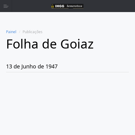
Painel
Publicações
Folha de Goiaz
Home
Publicações
13 de Junho de 1947
Ano 1939
Ano 1940
Ano 1941
Ano 1943
Ano 1944