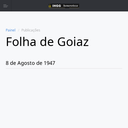
Painel
Publicações
Folha de Goiaz
Home
Publicações
8 de Agosto de 1947
Ano 1939
Ano 1940
Ano 1941
Ano 1943
Ano 1944