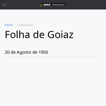
Painel
Publicações
Folha de Goiaz
Home
Publicações
20 de Agosto de 1950
Ano 1939
Ano 1940
Ano 1941
Ano 1943
Ano 1944