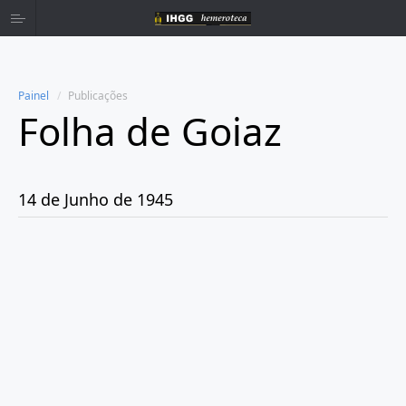
Painel
Publicações
Folha de Goiaz
Home
Publicações
14 de Junho de 1945
Ano 1939
Ano 1940
Ano 1941
Ano 1943
Ano 1944