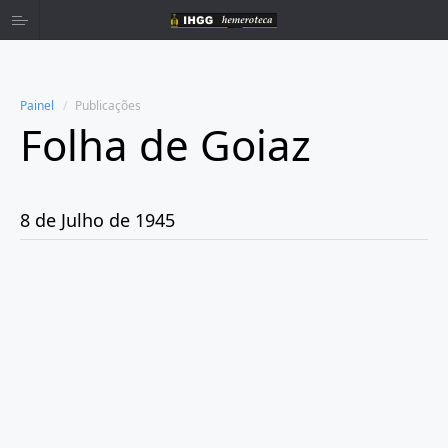
Painel
Publicações
Folha de Goiaz
Home
Publicações
8 de Julho de 1945
Ano 1939
Ano 1940
Ano 1941
Ano 1943
Ano 1944