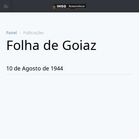
Painel
Publicações
Folha de Goiaz
Home
Publicações
10 de Agosto de 1944
Ano 1939
Ano 1940
Ano 1941
Ano 1943
Ano 1944