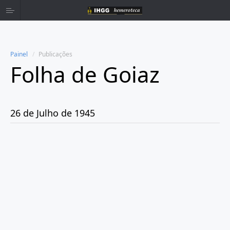
Painel
Publicações
Folha de Goiaz
Home
Publicações
26 de Julho de 1945
Ano 1939
Ano 1940
Ano 1941
Ano 1943
Ano 1944