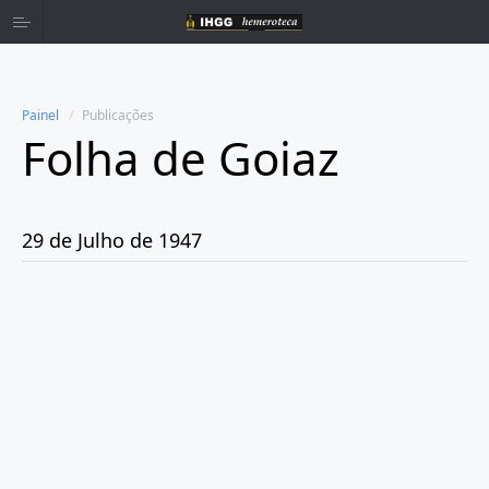
Painel
Publicações
Folha de Goiaz
Home
Publicações
29 de Julho de 1947
Ano 1939
Ano 1940
Ano 1941
Ano 1943
Ano 1944