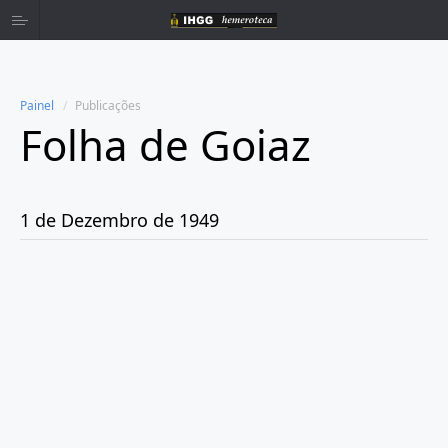
Painel
Publicações
Folha de Goiaz
Home
Publicações
1 de Dezembro de 1949
Ano 1939
Ano 1940
Ano 1941
Ano 1943
Ano 1944