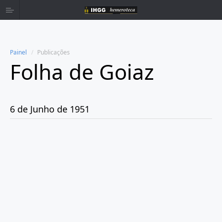
Painel
Publicações
Folha de Goiaz
Home
Publicações
6 de Junho de 1951
Ano 1939
Ano 1940
Ano 1941
Ano 1943
Ano 1944