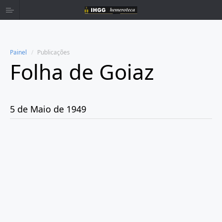
Painel
Publicações
Folha de Goiaz
Home
Publicações
5 de Maio de 1949
Ano 1939
Ano 1940
Ano 1941
Ano 1943
Ano 1944