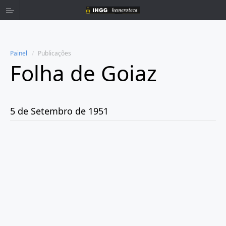
Painel
Publicações
Folha de Goiaz
Home
Publicações
5 de Setembro de 1951
Ano 1939
Ano 1940
Ano 1941
Ano 1943
Ano 1944