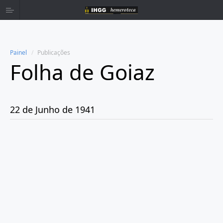
Painel
Publicações
Folha de Goiaz
Home
Publicações
22 de Junho de 1941
Ano 1939
Ano 1940
Ano 1941
Janeiro
Fevereiro
Março