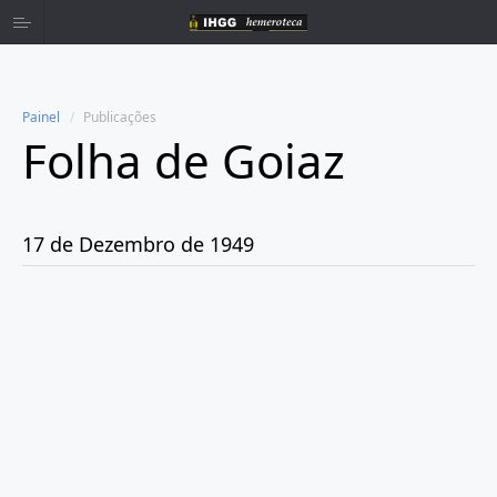
Painel
Publicações
Folha de Goiaz
Home
Publicações
17 de Dezembro de 1949
Ano 1939
Ano 1940
Ano 1941
Ano 1943
Ano 1944