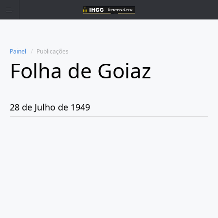
Painel
Publicações
Folha de Goiaz
Home
Publicações
28 de Julho de 1949
Ano 1939
Ano 1940
Ano 1941
Ano 1943
Ano 1944