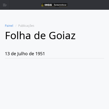
Painel
Publicações
Folha de Goiaz
Home
Publicações
13 de Julho de 1951
Ano 1939
Ano 1940
Ano 1941
Ano 1943
Ano 1944