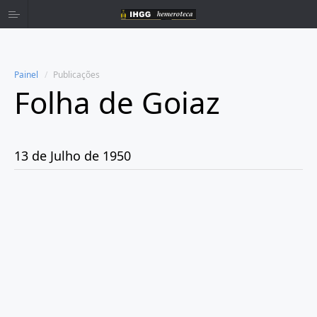
Painel
Publicações
Folha de Goiaz
Home
Publicações
13 de Julho de 1950
Ano 1939
Ano 1940
Ano 1941
Ano 1943
Ano 1944