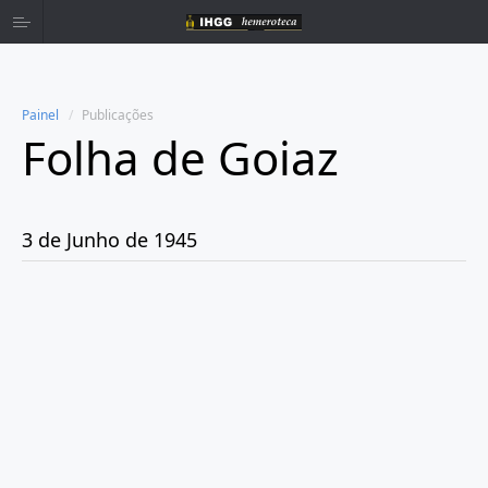
Painel
Publicações
Folha de Goiaz
Home
Publicações
3 de Junho de 1945
Ano 1939
Ano 1940
Ano 1941
Ano 1943
Ano 1944