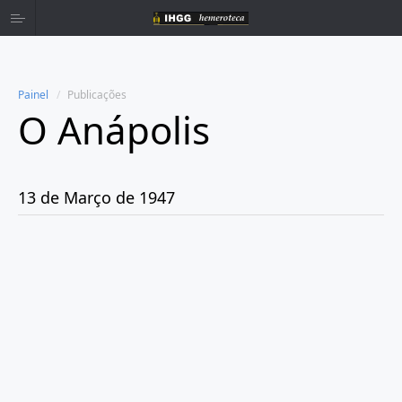
Painel
Publicações
O Anápolis
Home
Publicações
13 de Março de 1947
Ano 1938
Ano 1942
Ano 1943
Ano 1944
Ano 1945