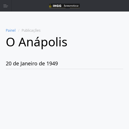
Painel
Publicações
O Anápolis
Home
Publicações
20 de Janeiro de 1949
Ano 1938
Ano 1942
Ano 1943
Ano 1944
Ano 1945