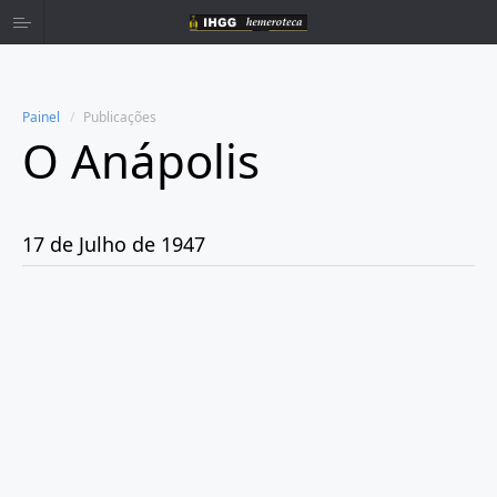
Painel
Publicações
O Anápolis
Home
Publicações
17 de Julho de 1947
Ano 1938
Ano 1942
Ano 1943
Ano 1944
Ano 1945