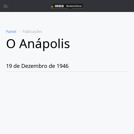
Painel
Publicações
O Anápolis
Home
Publicações
19 de Dezembro de 1946
Ano 1938
Ano 1942
Ano 1943
Ano 1944
Ano 1945