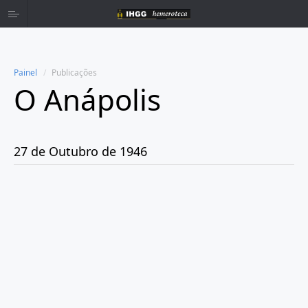
Painel
Publicações
O Anápolis
Home
Publicações
27 de Outubro de 1946
Ano 1938
Ano 1942
Ano 1943
Ano 1944
Ano 1945