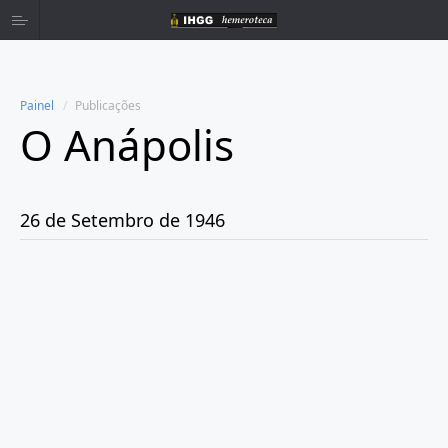
Painel
Publicações
O Anápolis
Home
Publicações
26 de Setembro de 1946
Ano 1938
Ano 1942
Ano 1943
Ano 1944
Ano 1945