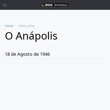
Painel
Publicações
O Anápolis
Home
Publicações
18 de Agosto de 1946
Ano 1938
Ano 1942
Ano 1943
Ano 1944
Ano 1945