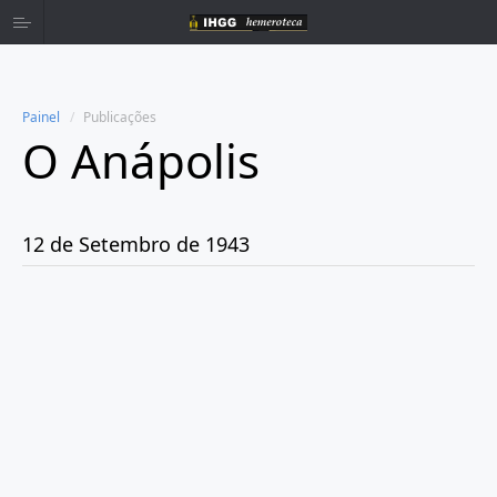
Painel
Publicações
O Anápolis
Home
Publicações
12 de Setembro de 1943
Ano 1938
Ano 1942
Ano 1943
Janeiro
Fevereiro
Março