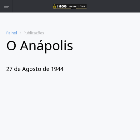
Painel
Publicações
O Anápolis
Home
Publicações
27 de Agosto de 1944
Ano 1938
Ano 1942
Ano 1943
Ano 1944
Janeiro
Fevereiro