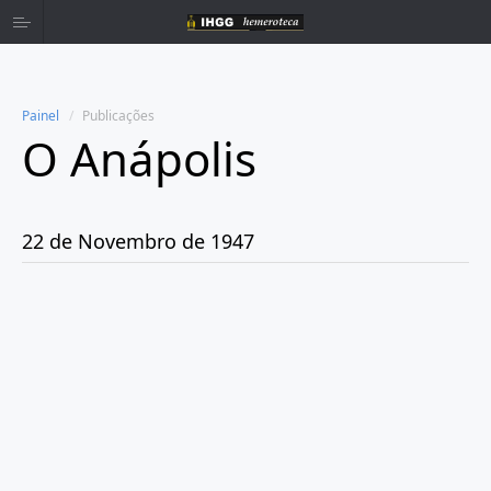
Painel
Publicações
O Anápolis
Home
Publicações
22 de Novembro de 1947
Ano 1938
Ano 1942
Ano 1943
Ano 1944
Ano 1945