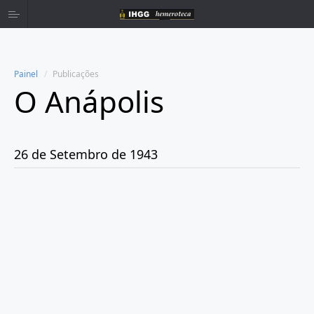
Painel
Publicações
O Anápolis
Home
Publicações
26 de Setembro de 1943
Ano 1938
Ano 1942
Ano 1943
Janeiro
Fevereiro
Março