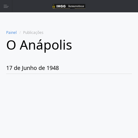
Painel
Publicações
O Anápolis
Home
Publicações
17 de Junho de 1948
Ano 1938
Ano 1942
Ano 1943
Ano 1944
Ano 1945