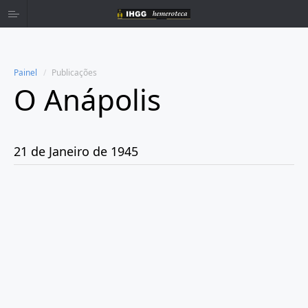
Painel
Publicações
O Anápolis
Home
Publicações
21 de Janeiro de 1945
Ano 1938
Ano 1942
Ano 1943
Ano 1944
Ano 1945