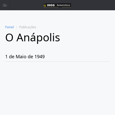
Painel
Publicações
O Anápolis
Home
Publicações
1 de Maio de 1949
Ano 1938
Ano 1942
Ano 1943
Ano 1944
Ano 1945