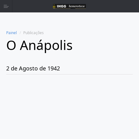
Painel
Publicações
O Anápolis
Home
Publicações
2 de Agosto de 1942
Ano 1938
Ano 1942
Abril
Maio
Junho
Julho