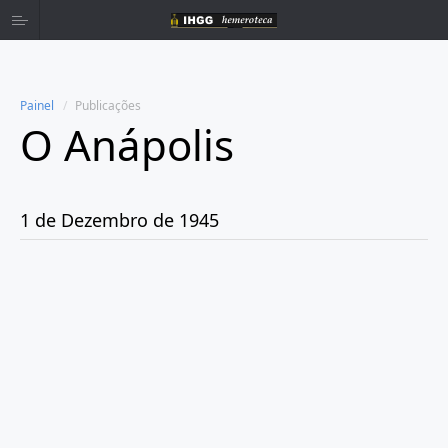
Painel
Publicações
O Anápolis
Home
Publicações
1 de Dezembro de 1945
Ano 1938
Ano 1942
Ano 1943
Ano 1944
Ano 1945