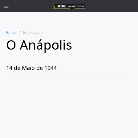
Painel
Publicações
O Anápolis
Home
Publicações
14 de Maio de 1944
Ano 1938
Ano 1942
Ano 1943
Ano 1944
Janeiro
Fevereiro