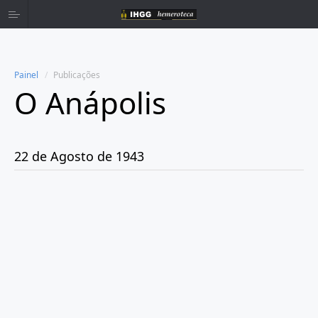
Painel
Publicações
O Anápolis
Home
Publicações
22 de Agosto de 1943
Ano 1938
Ano 1942
Ano 1943
Janeiro
Fevereiro
Março