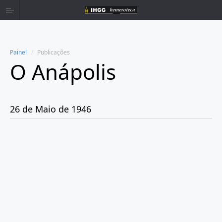
Painel
Publicações
O Anápolis
Home
Publicações
26 de Maio de 1946
Ano 1938
Ano 1942
Ano 1943
Ano 1944
Ano 1945