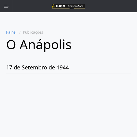
Painel
Publicações
O Anápolis
Home
Publicações
17 de Setembro de 1944
Ano 1938
Ano 1942
Ano 1943
Ano 1944
Janeiro
Fevereiro