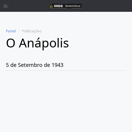
Painel
Publicações
O Anápolis
Home
Publicações
5 de Setembro de 1943
Ano 1938
Ano 1942
Ano 1943
Janeiro
Fevereiro
Março