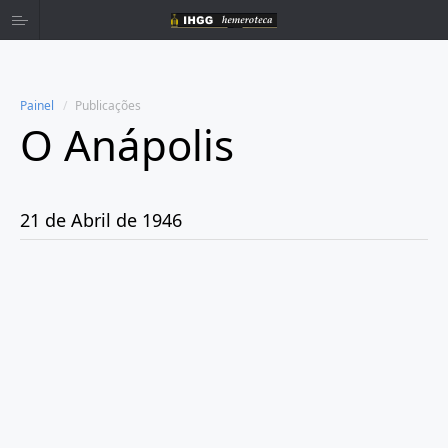
Painel
Publicações
O Anápolis
Home
Publicações
21 de Abril de 1946
Ano 1938
Ano 1942
Ano 1943
Ano 1944
Ano 1945