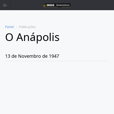
Painel
Publicações
O Anápolis
Home
Publicações
13 de Novembro de 1947
Ano 1938
Ano 1942
Ano 1943
Ano 1944
Ano 1945