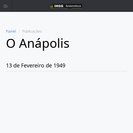
Painel
Publicações
O Anápolis
Home
Publicações
13 de Fevereiro de 1949
Ano 1938
Ano 1942
Ano 1943
Ano 1944
Ano 1945