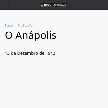
Painel
Publicações
O Anápolis
Home
Publicações
13 de Dezembro de 1942
Ano 1938
Ano 1942
Abril
Maio
Junho
Julho