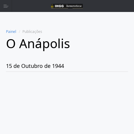
Painel
Publicações
O Anápolis
Home
Publicações
15 de Outubro de 1944
Ano 1938
Ano 1942
Ano 1943
Ano 1944
Janeiro
Fevereiro