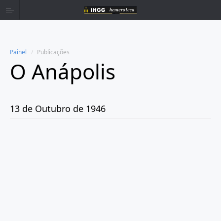
Painel
Publicações
O Anápolis
Home
Publicações
13 de Outubro de 1946
Ano 1938
Ano 1942
Ano 1943
Ano 1944
Ano 1945