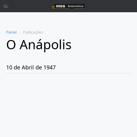
Painel
Publicações
O Anápolis
Home
Publicações
10 de Abril de 1947
Ano 1938
Ano 1942
Ano 1943
Ano 1944
Ano 1945