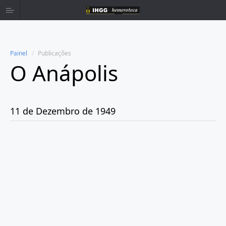
Painel
Publicações
O Anápolis
Home
Publicações
11 de Dezembro de 1949
Ano 1938
Ano 1942
Ano 1943
Ano 1944
Ano 1945